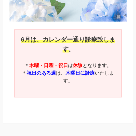
6月は、カレンダー通り診療致しま
す
。
＊
木曜・日曜・祝日
は
休診
となります。
＊
祝日のある週
は、
木曜日に診療
いたしま
す。