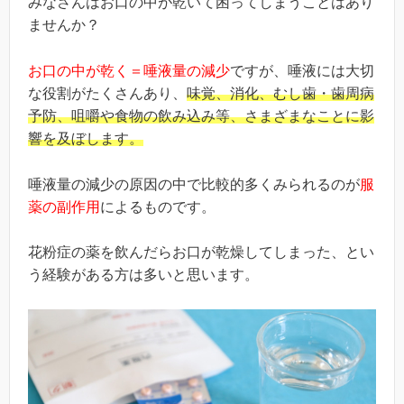
みなさんはお口の中が乾いて困ってしまうことはあり
ませんか？
お口の中が乾く＝唾液量の減少
ですが、唾液には大切
な役割がたくさんあり、
味覚、消化、むし歯・歯周病
予防、咀嚼や食物の飲み込み等、さまざまなことに影
響を及ぼします。
唾液量の減少の原因の中で比較的多くみられるのが
服
薬の副作用
によるものです。
花粉症の薬を飲んだらお口が乾燥してしまった、とい
う経験がある方は多いと思います。