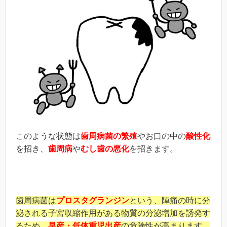
このような状態は
歯周病菌の繁殖
やお口の中の
酸性化
を招き、
歯周病
や
むし歯の悪化
を招きます。
歯周病菌は
プロスタグランジン
という、陣痛の時に分
泌される子宮収縮作用がある物質の分泌増加を誘発す
るため、
早産・低体重児出産
の危険性が高まります。