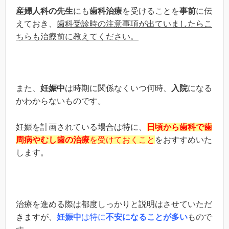
産婦人科の先生
にも
歯科治療
を受けることを
事前
に伝
えておき、
歯科受診時の注意事項が出ていましたらこ
ちらも治療前に教えてください。
また、
妊娠中
は時期に関係なくいつ何時、
入院
になる
かわからないものです。
妊娠を計画されている場合は特に、
日頃から歯科で歯
周病やむし歯の治療
を受けておくこと
をおすすめいた
します。
治療を進める際は都度しっかりと説明はさせていただ
きますが、
妊娠中
は特に
不安になることが多い
もので