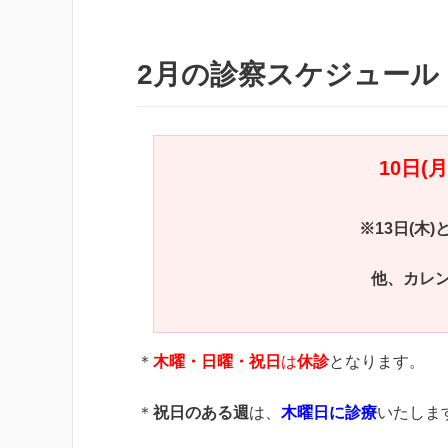
2月の診察スケジュール
10
日(
※
13
日(木)
他、カレ
＊
木曜・日曜・祝日
は
休診
となります。
＊
祝日のある週
は、
木曜日に診療
いたしま